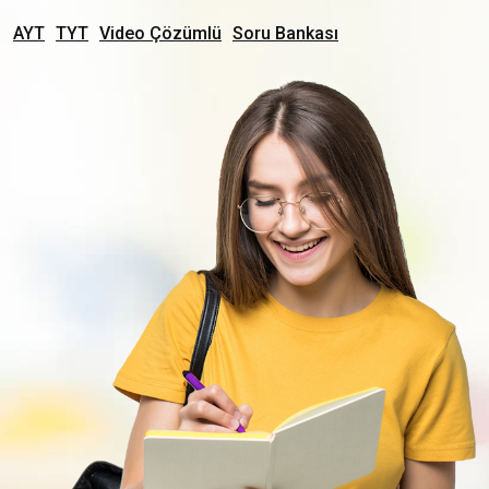
AYT
TYT
Video Çözümlü
Soru Bankası