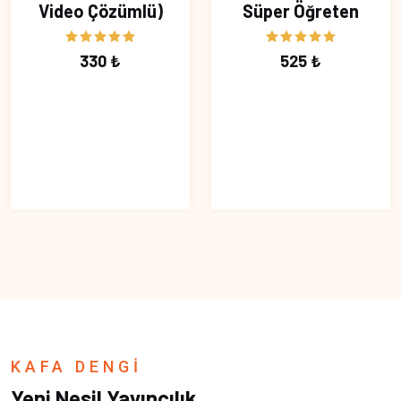
Video Çözümlü)
Süper Öğreten
330 ₺
525 ₺
KAFA DENGİ
Yeni Nesil Yayıncılık