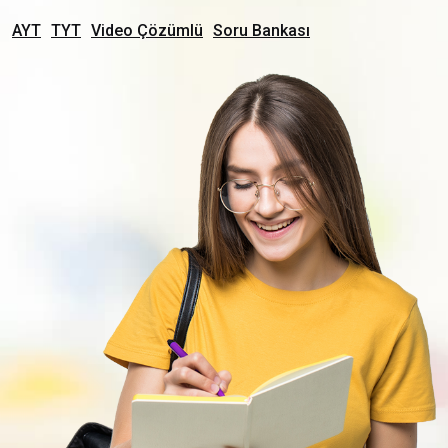
AYT
TYT
Video Çözümlü
Soru Bankası