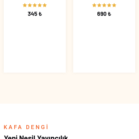
345 ₺
690 ₺
KAFA DENGİ
Yeni Nesil Yayıncılık