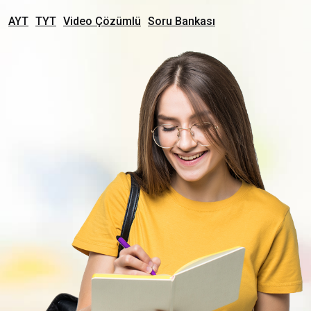
AYT
TYT
Video Çözümlü
Soru Bankası