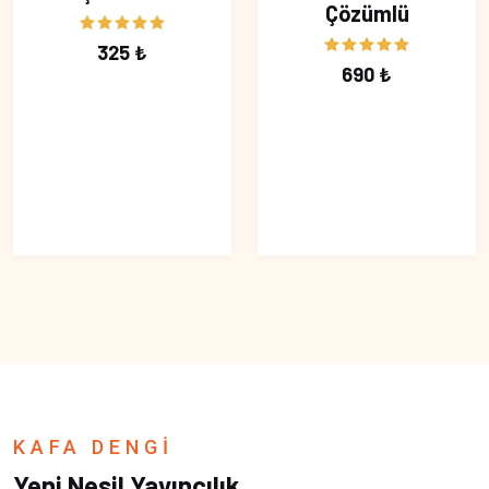
Çözümlü
325 ₺
690 ₺
KAFA DENGİ
Yeni Nesil Yayıncılık