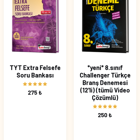
TYT Extra Felsefe
*yeni* 8.sınıf
Soru Bankası
Challenger Türkçe
Branş Denemesi
(12'li) (tümü Video
275 ₺
Çözümlü)
250 ₺