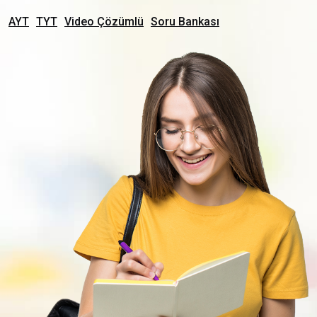
AYT
TYT
Video Çözümlü
Soru Bankası