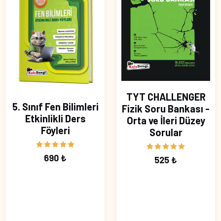
TYT CHALLENGER
5. Sınıf Fen Bilimleri
Fizik Soru Bankası -
Etkinlikli Ders
Orta ve İleri Düzey
Föyleri
Sorular
690 ₺
525 ₺