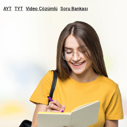
AYT
TYT
Video Çözümlü
Soru Bankası