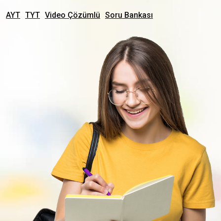
AYT
TYT
Video Çözümlü
Soru Bankası