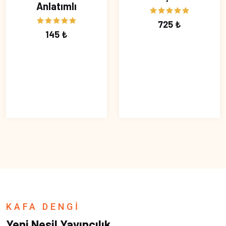
Anlatımlı
725 ₺
145 ₺
KAFA DENGİ
Yeni Nesil Yayıncılık