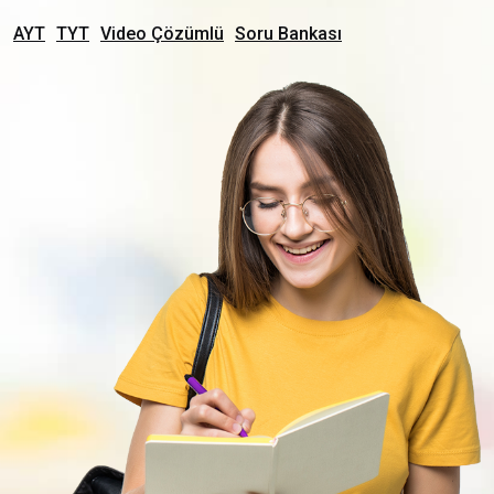
AYT
TYT
Video Çözümlü
Soru Bankası