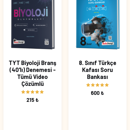
TYT Biyoloji Branş
8. Sınıf Türkçe
(40'lı) Denemesi -
Kafası Soru
Tümü Video
Bankası
Çözümlü
600 ₺
215 ₺