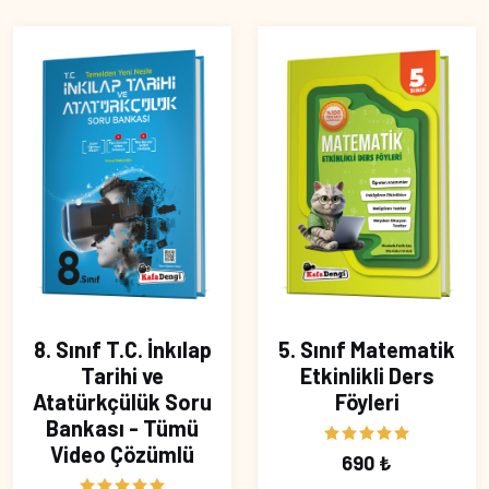
8. Sınıf T.C. İnkılap
5. Sınıf Matematik
Tarihi ve
Etkinlikli Ders
Atatürkçülük Soru
Föyleri
Bankası - Tümü
Video Çözümlü
690 ₺