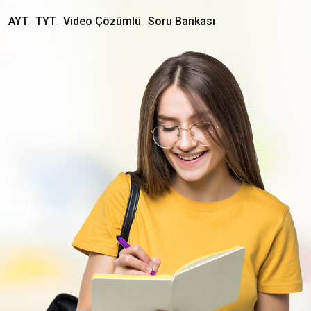
AYT
TYT
Video Çözümlü
Soru Bankası