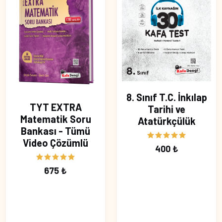
8. Sınıf T.C. İnkılap
TYT EXTRA
Tarihi ve
Matematik Soru
Atatürkçülük
Bankası - Tümü
Video Çözümlü
400 ₺
675 ₺