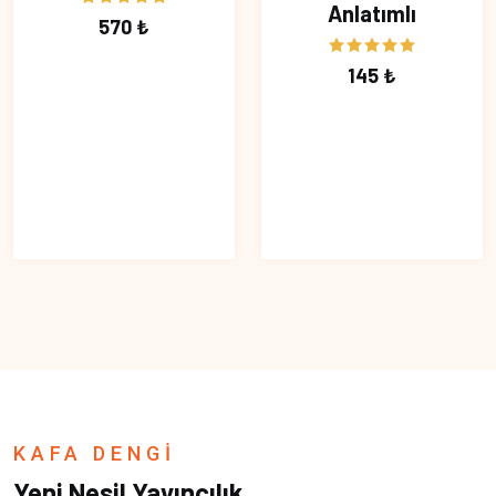
Anlatımlı
570 ₺
145 ₺
KAFA DENGİ
Yeni Nesil Yayıncılık