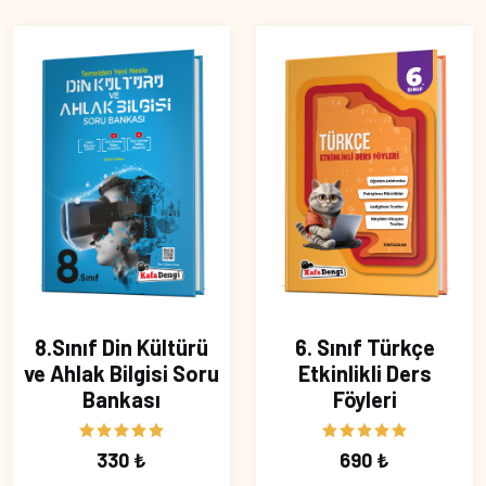
8.Sınıf Din Kültürü
6. Sınıf Türkçe
ve Ahlak Bilgisi Soru
Etkinlikli Ders
Bankası
Föyleri
330 ₺
690 ₺