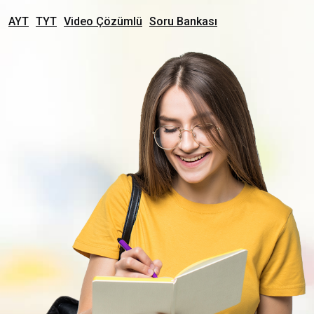
AYT
TYT
Video Çözümlü
Soru Bankası