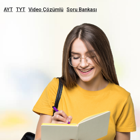
AYT
TYT
Video Çözümlü
Soru Bankası