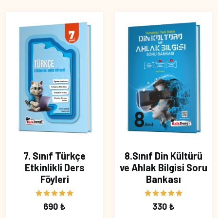
7. Sınıf Türkçe
8.Sınıf Din Kültürü
Etkinlikli Ders
ve Ahlak Bilgisi Soru
Föyleri
Bankası
690 ₺
330 ₺