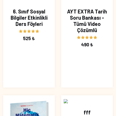
6. Sınıf Sosyal
AYT EXTRA Tarih
Bilgiler Etkinlikli
Soru Bankası -
Ders Föyleri
Tümü Video
Çözümlü
525 ₺
490 ₺
fff