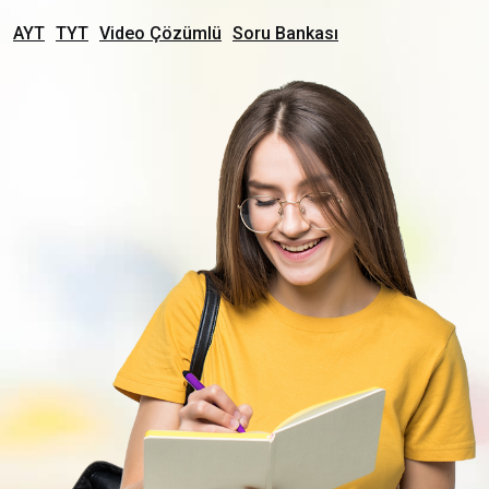
AYT
TYT
Video Çözümlü
Soru Bankası