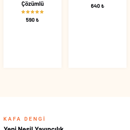
Çözümlü
640 ₺
590 ₺
KAFA DENGİ
Yeni Nesil Yayıncılık