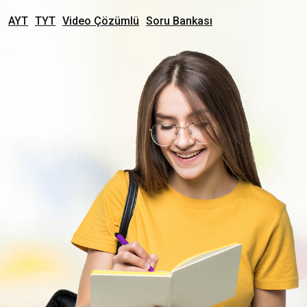
AYT
TYT
Video Çözümlü
Soru Bankası