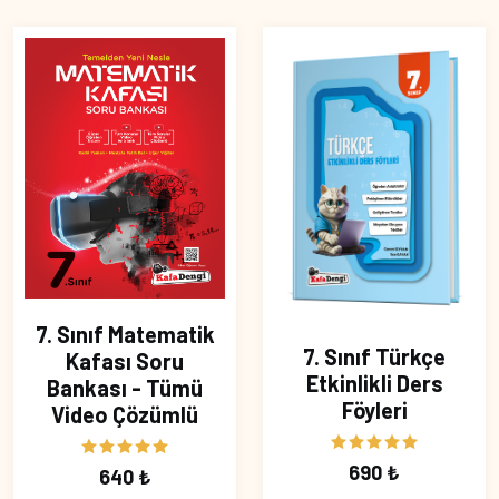
7. Sınıf Matematik
7. Sınıf Türkçe
Kafası Soru
Etkinlikli Ders
Bankası - Tümü
Föyleri
Video Çözümlü
690 ₺
640 ₺