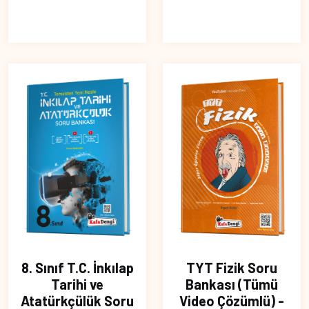
8. Sınıf T.C. İnkılap
TYT Fizik Soru
Tarihi ve
Bankası (Tümü
Atatürkçülük Soru
Video Çözümlü) -