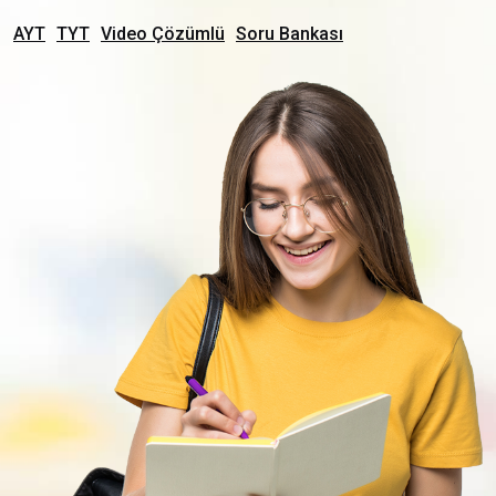
AYT
TYT
Video Çözümlü
Soru Bankası