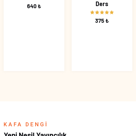
Ders
640 ₺
375 ₺
KAFA DENGİ
Yeni Nesil Yayıncılık