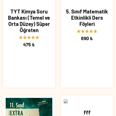
TYT Kimya Soru
5. Sınıf Matematik
Bankası (Temel ve
Etkinlikli Ders
Orta Düzey) Süper
Föyleri
Öğreten
690 ₺
475 ₺
fff