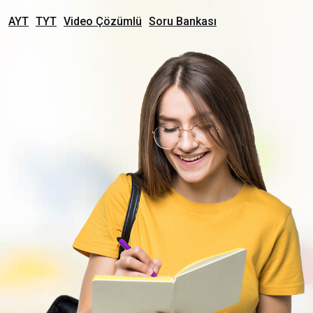
AYT
TYT
Video Çözümlü
Soru Bankası