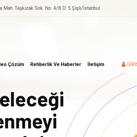
a Mah. Taşkızak Sok. No: 4/B D: 5 Şişli/İstanbul
deo Çözüm
Rehberlik Ve Haberler
İletişim
GİRİ
geleceği
renmeyi