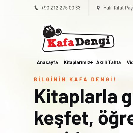
+90 212 275 00 33
Halil Rıfat Paş
Anasayfa
Kitaplarımız
Akıllı Tahta
Vi
BİLGİNİN KAFA DENGİ!
Kitaplarla 
keşfet, öğ