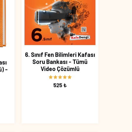
6. Sınıf Fen Bilimleri Kafası
Soru Bankası - Tümü
ası
Video Çözümlü
) -
525 ₺