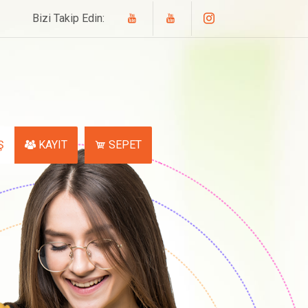
Bizi Takip Edin:
Ş
KAYIT
SEPET