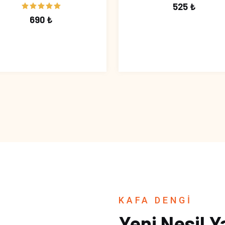
525 ₺
690 ₺
KAFA DENGİ
Yeni Nesil Y