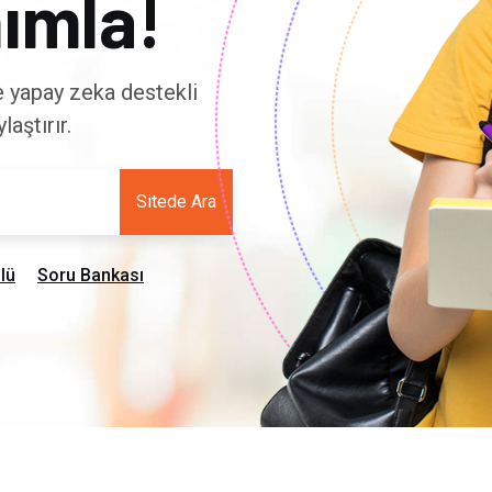
ımla!
ve yapay zeka destekli
aştırır.
Sitede Ara
lü
Soru Bankası