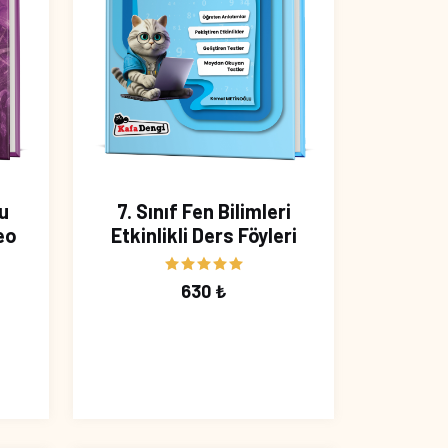
u
7. Sınıf Fen Bilimleri
eo
Etkinlikli Ders Föyleri
630 ₺