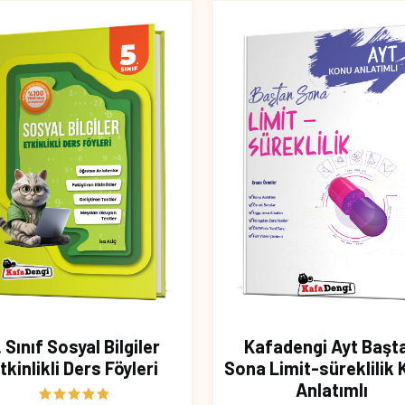
. Sınıf Sosyal Bilgiler
Kafadengi Ayt Başt
tkinlikli Ders Föyleri
Sona Limit-süreklilik
Anlatımlı