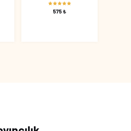
575 ₺
ayıncılık