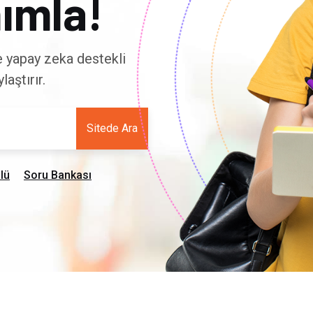
ımla!
ve yapay zeka destekli
aştırır.
Sitede Ara
lü
Soru Bankası