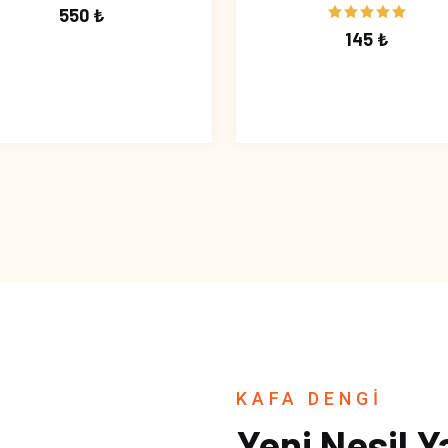
550 ₺
145 ₺
KAFA DENGİ
Yeni Nesil Y