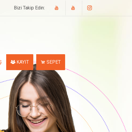
Bizi Takip Edin:
Ş
KAYIT
SEPET