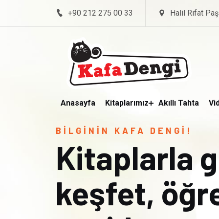
+90 212 275 00 33
Halil Rıfat Paş
Anasayfa
Kitaplarımız
Akıllı Tahta
Vi
BİLGİNİN KAFA DENGİ!
Kitaplarla 
keşfet, öğ