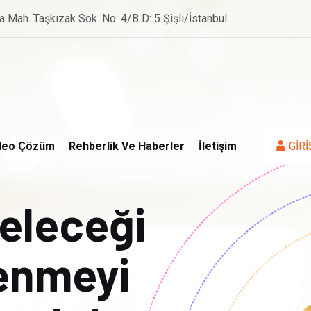
a Mah. Taşkızak Sok. No: 4/B D: 5 Şişli/İstanbul
deo Çözüm
Rehberlik Ve Haberler
İletişim
GİRİ
geleceği
renmeyi