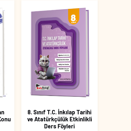
an
8. Sınıf T.C. İnkılap Tarihi
 Konu
ve Atatürkçülük Etkinlikli
Ders Föyleri