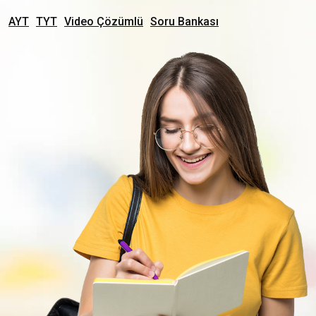
AYT
TYT
Video Çözümlü
Soru Bankası