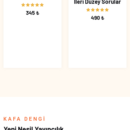
İleri Düzey Sorular
345 ₺
490 ₺
KAFA DENGİ
Yeni Nesil Yayıncılık