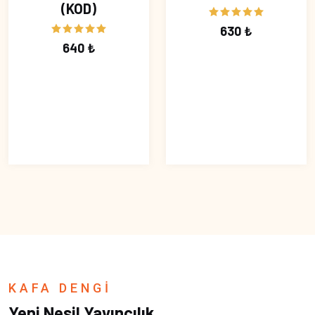
(KOD)
630 ₺
640 ₺
KAFA DENGİ
Yeni Nesil Yayıncılık