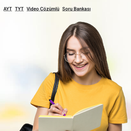
AYT
TYT
Video Çözümlü
Soru Bankası