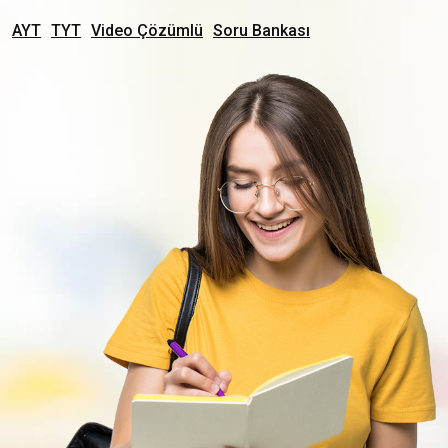
AYT
TYT
Video Çözümlü
Soru Bankası