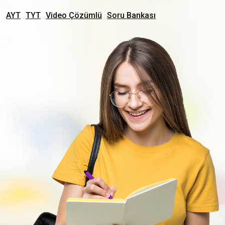
AYT
TYT
Video Çözümlü
Soru Bankası