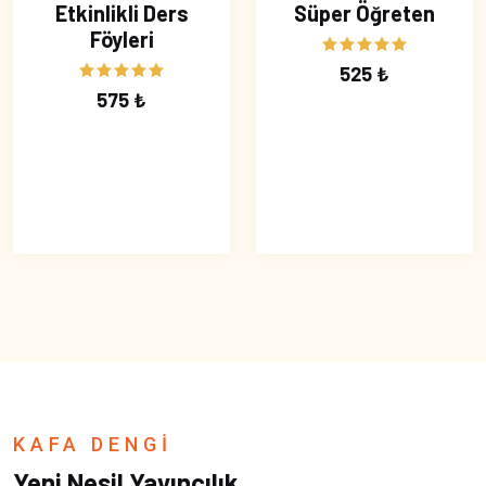
Etkinlikli Ders
Süper Öğreten
Föyleri
525 ₺
575 ₺
KAFA DENGİ
Yeni Nesil Yayıncılık