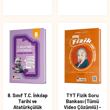
8. Sınıf T.C. İnkılap
TYT Fizik Soru
Tarihi ve
Bankası (Tümü
Atatürkçülük
Video Çözümlü) -