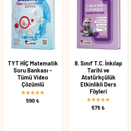
TYT HİÇ Matematik
8. Sınıf T.C. İnkılap
Soru Bankası -
Tarihi ve
Tümü Video
Atatürkçülük
Çözümlü
Etkinlikli Ders
Föyleri
590 ₺
575 ₺