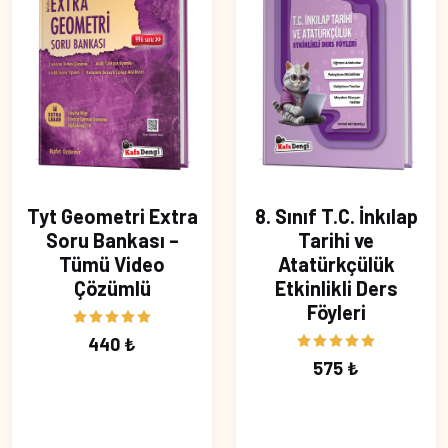
Tyt Geometri Extra
8. Sınıf T.C. İnkılap
Soru Bankası –
Tarihi ve
Tümü Video
Atatürkçülük
Çözümlü
Etkinlikli Ders
Föyleri
440 ₺
575 ₺