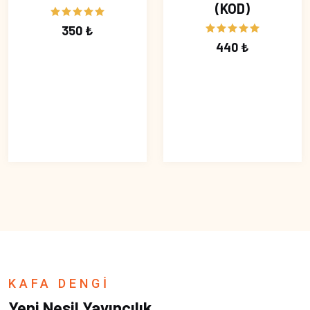
(KOD)
350 ₺
440 ₺
KAFA DENGİ
Yeni Nesil Yayıncılık