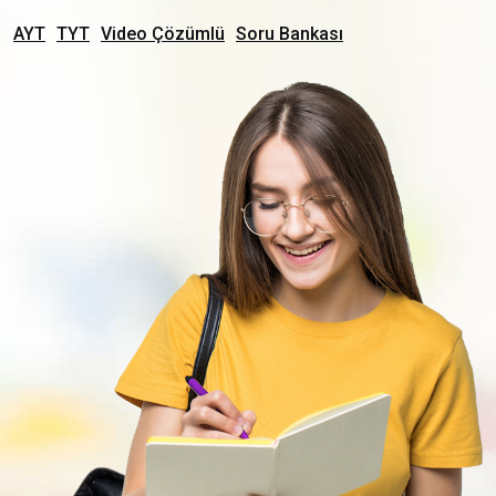
AYT
TYT
Video Çözümlü
Soru Bankası