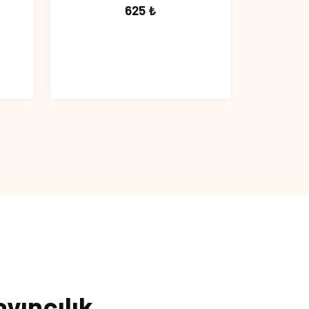
625 ₺
ayıncılık