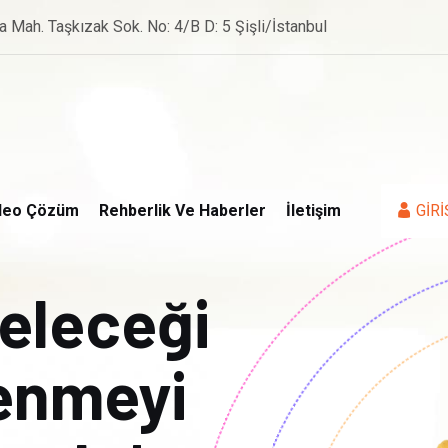
a Mah. Taşkızak Sok. No: 4/B D: 5 Şişli/İstanbul
deo Çözüm
Rehberlik Ve Haberler
İletişim
GİRİ
geleceği
renmeyi