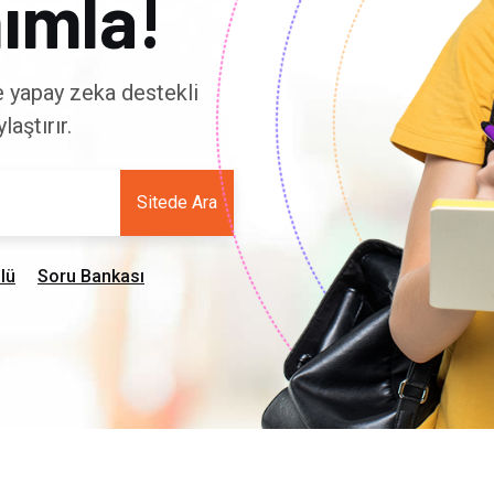
ımla!
ve yapay zeka destekli
aştırır.
Sitede Ara
lü
Soru Bankası