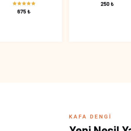
250 ₺
675 ₺
KAFA DENGİ
Yeni Nesil Y