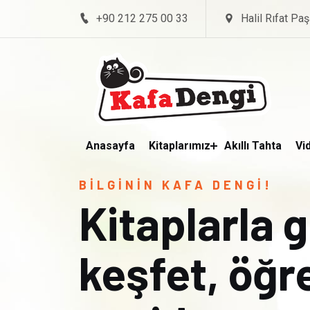
+90 212 275 00 33
Halil Rıfat Paş
Anasayfa
Kitaplarımız
Akıllı Tahta
Vi
BİLGİNİN KAFA DENGİ!
Kitaplarla 
keşfet, öğ