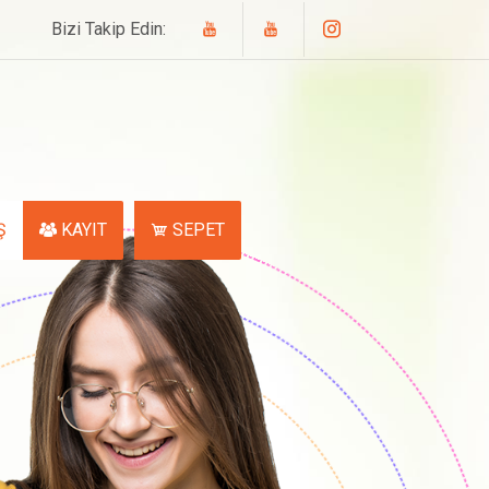
Bizi Takip Edin:
Ş
KAYIT
SEPET