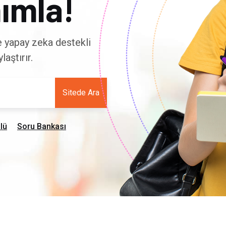
ımla!
ve yapay zeka destekli
aştırır.
Sitede Ara
lü
Soru Bankası