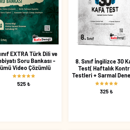
Sınıf EXTRA Türk Dili ve
biyatı Soru Bankası -
8. Sınıf İngilizce 30 
ümü Video Çözümlü
Test( Haftalık Kontr
Testleri + Sarmal Den
525 ₺
325 ₺