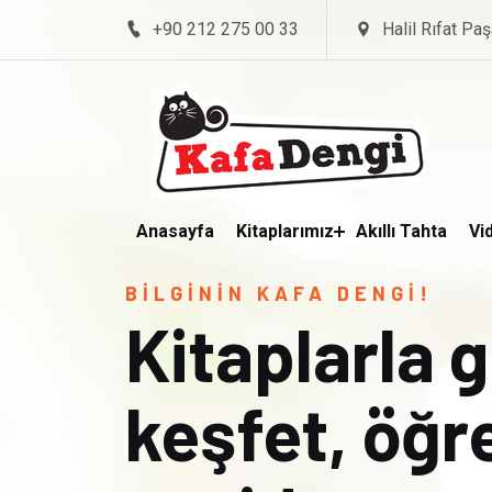
+90 212 275 00 33
Halil Rıfat Paş
Anasayfa
Kitaplarımız
Akıllı Tahta
Vi
BİLGİNİN KAFA DENGİ!
Kitaplarla 
keşfet, öğ