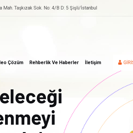
a Mah. Taşkızak Sok. No: 4/B D: 5 Şişli/İstanbul
deo Çözüm
Rehberlik Ve Haberler
İletişim
GİRİ
geleceği
renmeyi