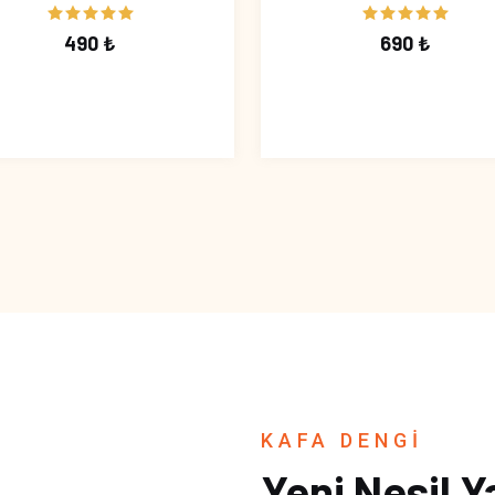
490 ₺
690 ₺
KAFA DENGİ
Yeni Nesil Y