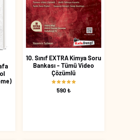
10. Sınıf EXTRA Kimya Soru
Bankası - Tümü Video
Kafa
Çözümlü
ol
eme)
590 ₺