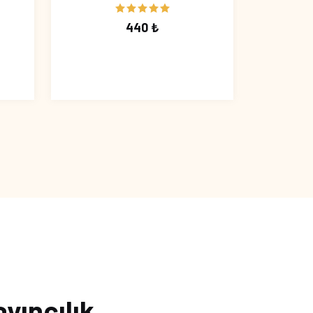
440 ₺
ayıncılık