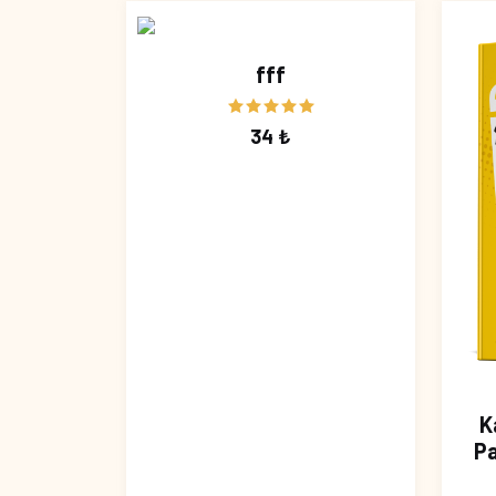
fff
34 ₺
K
Pa