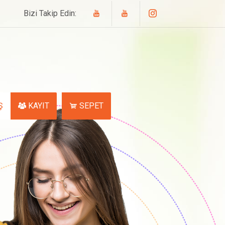
Bizi Takip Edin:
Ş
KAYIT
SEPET