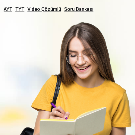
AYT
TYT
Video Çözümlü
Soru Bankası