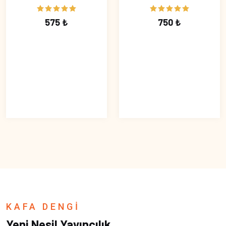
575 ₺
750 ₺
KAFA DENGİ
Yeni Nesil Yayıncılık