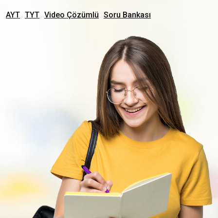
AYT
TYT
Video Çözümlü
Soru Bankası