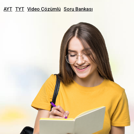
AYT
TYT
Video Çözümlü
Soru Bankası