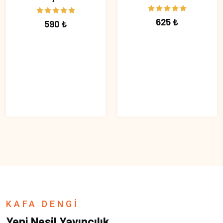
625 ₺
590 ₺
KAFA DENGİ
Yeni Nesil Yayıncılık