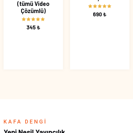
(tümü Video
Çözümlü)
690 ₺
345 ₺
KAFA DENGİ
Yeni Nesil Yayıncılık