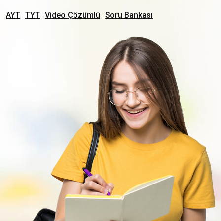
AYT
TYT
Video Çözümlü
Soru Bankası