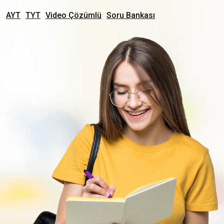
AYT
TYT
Video Çözümlü
Soru Bankası