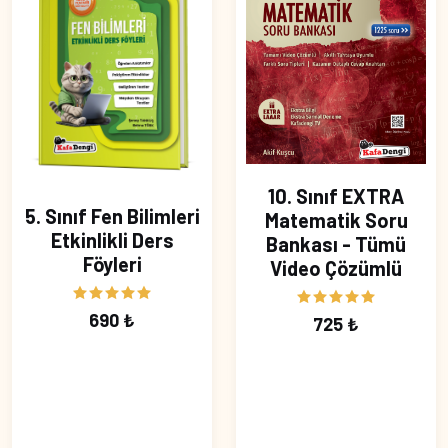
10. Sınıf EXTRA
5. Sınıf Fen Bilimleri
Matematik Soru
Etkinlikli Ders
Bankası - Tümü
Föyleri
Video Çözümlü
690 ₺
725 ₺