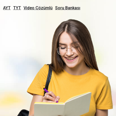
AYT
TYT
Video Çözümlü
Soru Bankası