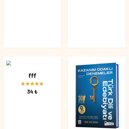
fff
34 ₺