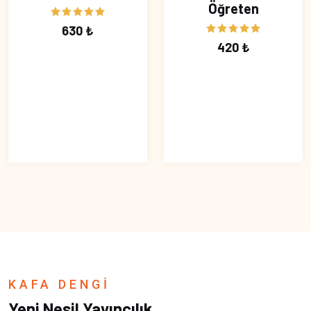
Öğreten
630 ₺
420 ₺
KAFA DENGİ
Yeni Nesil Yayıncılık