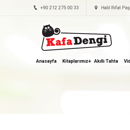
+90 212 275 00 33
Halil Rıfat Paş
Anasayfa
Kitaplarımız
Akıllı Tahta
Vi