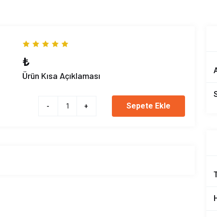
₺
A
Ürün Kısa Açıklaması
Sepete Ekle
-
+