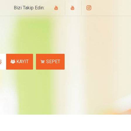
Bizi Takip Edin:
Ş
KAYIT
SEPET