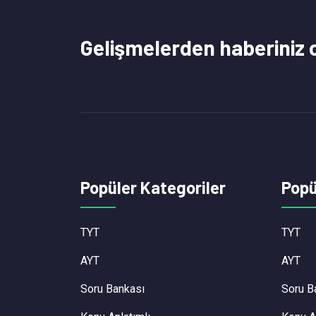
Gelişmelerden haberiniz 
Popüler Kategoriler
Popü
TYT
TYT
AYT
AYT
Soru Bankası
Soru B