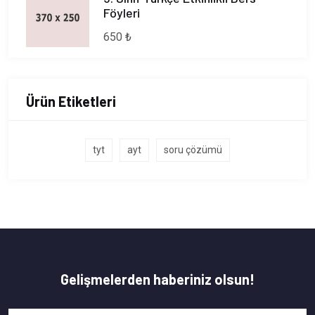
Föyleri
650 ₺
Ürün Etiketleri
tyt
ayt
soru çözümü
Gelişmelerden haberiniz olsun!