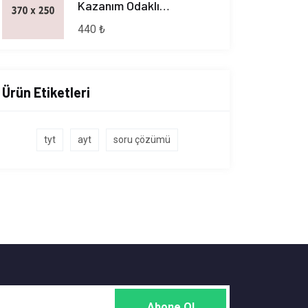
Kazanım Odaklı
Denemeler (KOD)
440 ₺
Ürün Etiketleri
tyt
ayt
soru çözümü