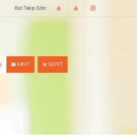
Bizi Takip Edin:
Ş
KAYIT
SEPET