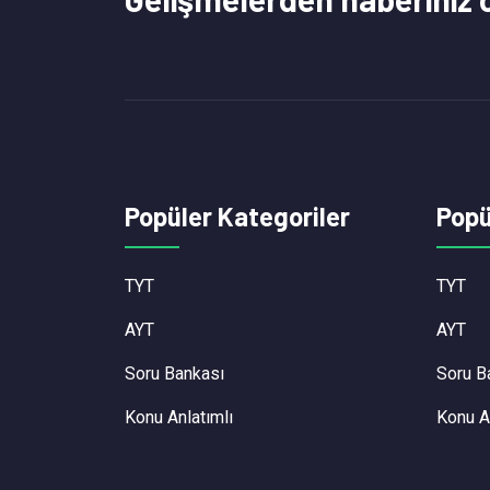
Popüler Kategoriler
Popü
TYT
TYT
AYT
AYT
Soru Bankası
Soru B
Konu Anlatımlı
Konu A