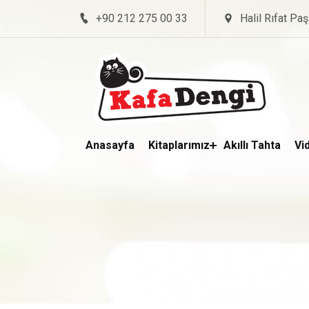
+90 212 275 00 33
Halil Rıfat Paş
Anasayfa
Kitaplarımız
Akıllı Tahta
Vi