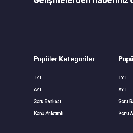
Popüler Kategoriler
Popü
TYT
TYT
AYT
AYT
Soru Bankası
Soru B
Konu Anlatımlı
Konu A