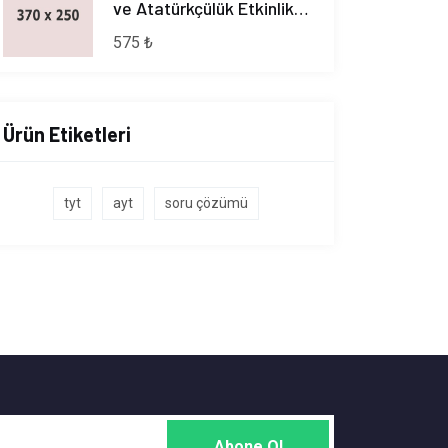
ve Atatürkçülük Etkinlikli
Ders Föyleri
575 ₺
Ürün Etiketleri
tyt
ayt
soru çözümü