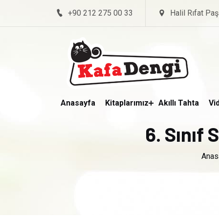
+90 212 275 00 33
Halil Rıfat Paş
Anasayfa
Kitaplarımız
Akıllı Tahta
Vi
6. Sınıf 
Anas