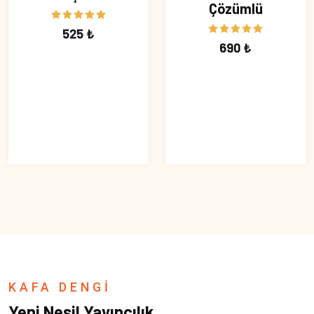
Çözümlü
525 ₺
690 ₺
KAFA DENGİ
Yeni Nesil Yayıncılık