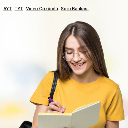
AYT
TYT
Video Çözümlü
Soru Bankası