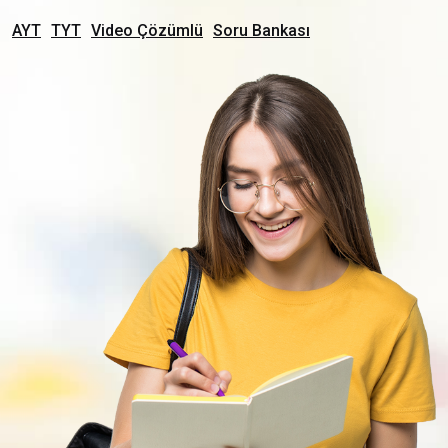
AYT
TYT
Video Çözümlü
Soru Bankası