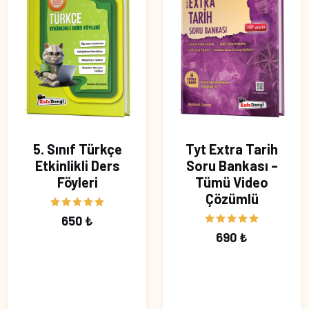
5. Sınıf Türkçe
Tyt Extra Tarih
Etkinlikli Ders
Soru Bankası –
Föyleri
Tümü Video
Çözümlü
650 ₺
690 ₺