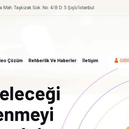
a Mah. Taşkızak Sok. No: 4/B D: 5 Şişli/İstanbul
deo Çözüm
Rehberlik Ve Haberler
İletişim
GİRİ
geleceği
renmeyi