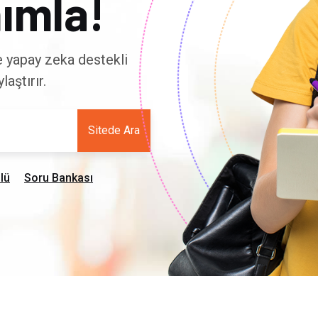
ımla!
ve yapay zeka destekli
aştırır.
Sitede Ara
lü
Soru Bankası