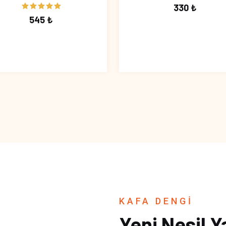
330 ₺
545 ₺
KAFA DENGİ
Yeni Nesil Y