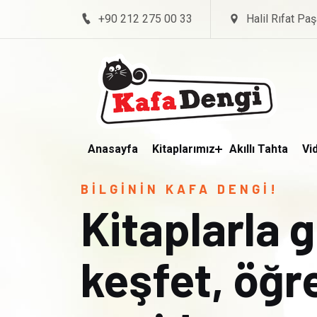
+90 212 275 00 33
Halil Rıfat Paş
Anasayfa
Kitaplarımız
Akıllı Tahta
Vi
BİLGİNİN KAFA DENGİ!
Kitaplarla 
keşfet, öğ