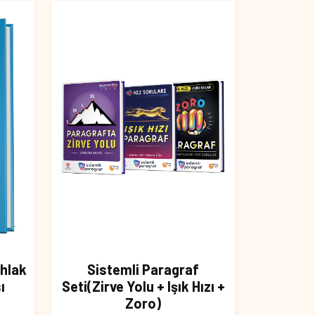
Ahlak
Sistemli Paragraf
ı
Seti(Zirve Yolu + Işık Hızı +
Zoro)