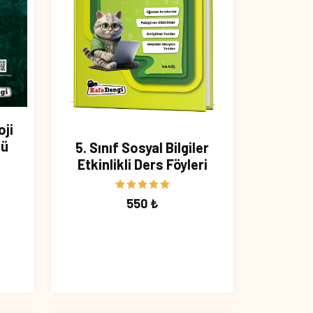
oji
mü
5. Sınıf Sosyal Bilgiler
Etkinlikli Ders Föyleri
550 ₺