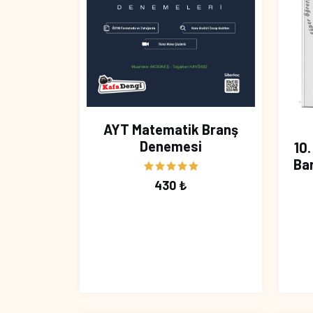
AYT Matematik Branş
Denemesi
10
Ba
430 ₺