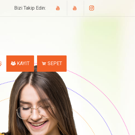
Bizi Takip Edin:
Ş
KAYIT
SEPET