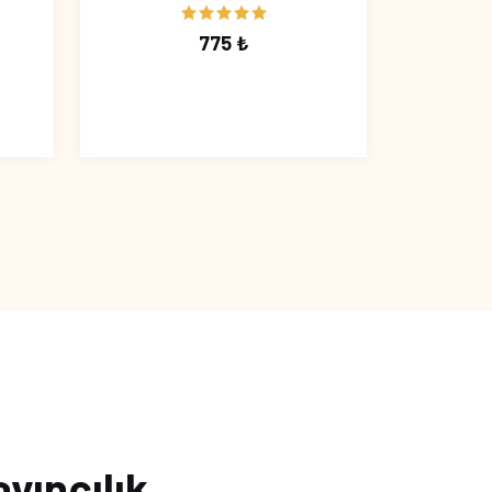
775 ₺
ayıncılık